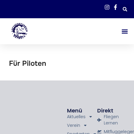
Infos Für P
Infos Fü
Für Piloten
Menü
Direkt
Aktuelles
Fliegen
Lernen
Verein
Mitfluggelege
Sportarten