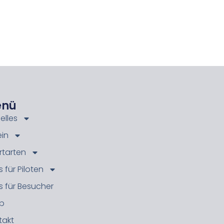
enü
elles
ein
rtarten
s für Piloten
s für Besucher
p
takt