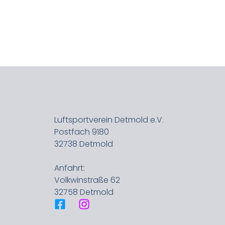
Luftsportverein Detmold e.V.
Postfach 9180
32738 Detmold
Anfahrt:
Volkwinstraße 62
32758 Detmold