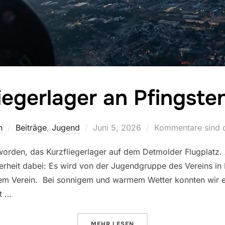
iegerlager an Pfingste
n
Beiträge
,
Jugend
Juni 5, 2026
Kommentare sind d
geworden, das Kurzfliegerlager auf dem Detmolder Flugplatz.
erheit dabei: Es wird von der Jugendgruppe des Vereins in Ei
s dem Verein. Bei sonnigem und warmem Wetter konnten wir 
t …
MEHR
LESEN