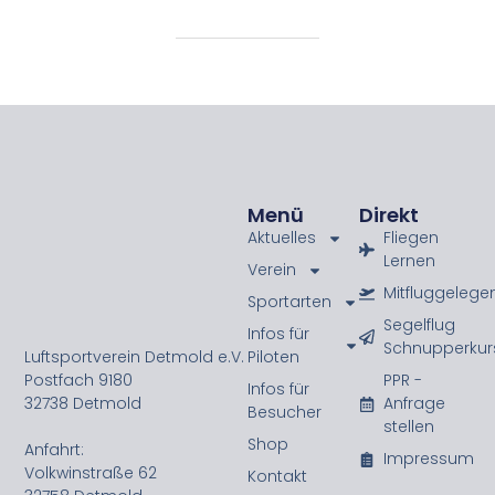
Menü
Direkt
Aktuelles
Fliegen
Lernen
Verein
Mitfluggelege
Sportarten
Segelflug
Infos für
Schnupperkur
Luftsportverein Detmold e.V.
Piloten
Postfach 9180
PPR -
Infos für
32738 Detmold
Anfrage
Besucher
stellen
Shop
Anfahrt:
Impressum
Volkwinstraße 62
Kontakt